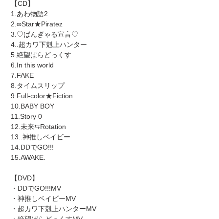
【CD】
追
1.あわ物語2
加
2.∞Star★Piratez
す
3.♡ばんぎゃる宣言♡
る
4..超カワ下剋上ハンター
5.絶望ぱらどっくす
6.In this world
7.FAKE
8.タイムスリップ
9.Full-color★Fiction
10.BABY BOY
11.Story 0
12.未来⇆Rotation
13..神推しベイビー
14.DDでGO!!!
15.AWAKE.
【DVD】
・DDでGO!!!MV
・神推しベイビーMV
・超カワ下剋上ハンターMV
・絶望ぱらどっくすMV