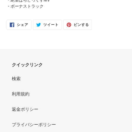
・ボーナストラック
FACEBOOK
TWITTER
PINTEREST
シェア
ツイート
ピンする
で
に
で
シ
投
ピ
ェ
稿
ン
ア
す
す
す
る
る
る
クイックリンク
検索
利用規約
返金ポリシー
プライバシーポリシー