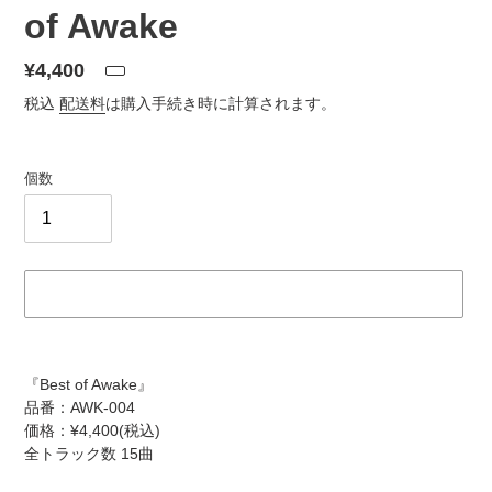
of Awake
通
¥4,400
常
税込
配送料
は購入手続き時に計算されます。
価
格
個数
カ
ー
『
Best of Awake
』
ト
品番：AWK-004
に
価格：¥4,400(税込)
商
全トラック数 15曲
品
を