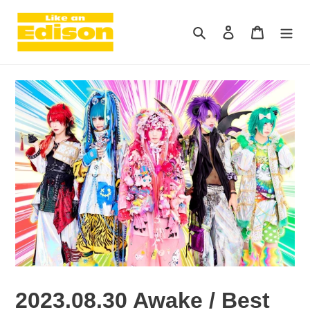
コ
ン
検索
ログイン
カート
テ
ン
ツ
に
ス
キ
ッ
プ
す
る
2023.08.30 Awake / Best