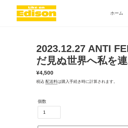
コ
ン
ホーム
テ
ン
ツ
に
ス
2023.12.27 ANTI F
キ
ッ
だ見ぬ世界へ私を連
プ
す
る
通
¥4,500
常
税込
配送料
は購入手続き時に計算されます。
価
格
個数