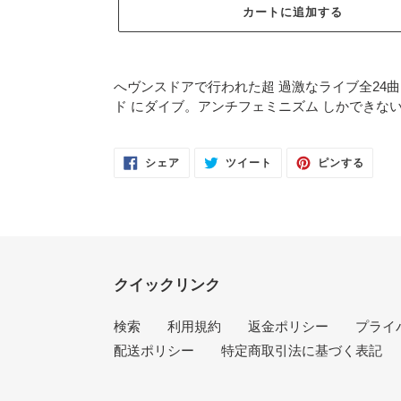
カートに追加する
カ
ー
へヴンスドアで行われた超 過激なライブ全24
ト
ド にダイブ。アンチフェミニズム しかできな
に
商
品
FACEBOOK
TWITTER
PINTE
シェア
ツイート
ピンする
で
に
で
を
シ
投
ピ
ェ
稿
ン
追
ア
す
す
す
る
る
加
る
す
る
クイックリンク
検索
利用規約
返金ポリシー
プライ
配送ポリシー
特定商取引法に基づく表記