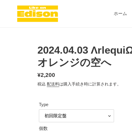
コ
ン
ホーム
テ
ン
ツ
に
ス
2024.04.03 Λrle
キ
ッ
オレンジの空へ
プ
す
る
通
¥2,200
常
税込
配送料
は購入手続き時に計算されます。
価
格
Type
個数