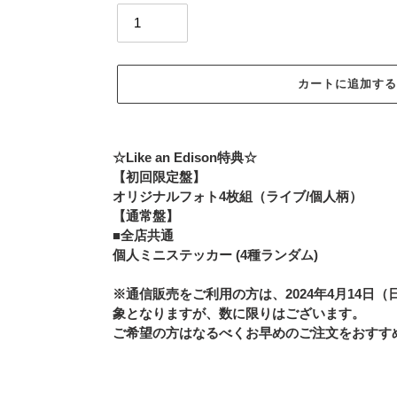
カートに追加す
カ
ー
☆Like an Edison特典☆
ト
【初回限定盤】
に
オリジナルフォト4枚組（ライブ/個人柄）
商
【通常盤】
品
■全店共通
を
個人ミニステッカー (4種ランダム)
追
加
※通信販売をご利用の方は、2024年4月14日
す
象となりますが、数に限りはございます。
る
ご希望の方はなるべくお早めのご注文をおすす