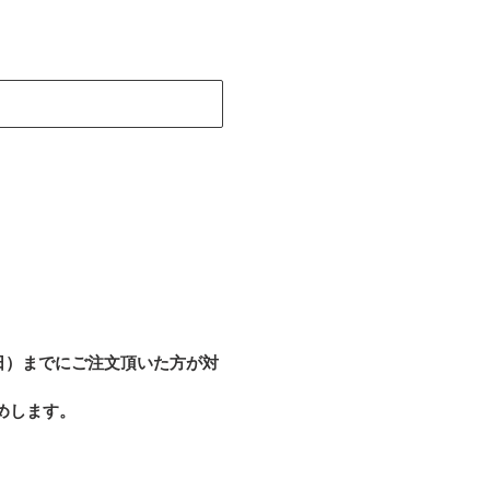
る
（日）までにご注文頂いた方が対
めします。