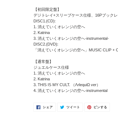
【初回限定盤】
デジトレイ+スリーブケース仕様、16Pブック
DISC1.(CD):
1. 消えていくオレンジの空へ
2. Katrina
3. 消えていくオレンジの空へ-instrumental-
DISC2.(DVD):
「消えていくオレンジの空へ」MUSIC CLIP + O
【通常盤】
ジュエルケース仕様
1. 消えていくオレンジの空へ
2. Katrina
3. THIS IS MY CULT. （ΛrlequiΩ ver）
4. 消えていくオレンジの空へ-instrumental
FACEBOOK
TWITTER
PINTE
シェア
ツイート
ピンする
で
に
で
シ
投
ピ
ェ
稿
ン