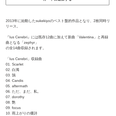
カ
ー
2013年に始動したsukekiyoのベスト盤的作品となり、2枚同時リ
ト
リース。
に
商
『Ius Cerebri』には既存12曲に加えて新曲「Valentina」と再録
品
曲となる「zephyr」
を
の全14曲収録されます。
追
加
「Ius Cerebri」収録曲
す
01. Scarlet
る
02. 白濁
03. 鵠
04. Candis
05. aftermath
06. ただ、まだ、私。
07. dorothy
08. 艶
09. focus
10. 雨上がりの優詩