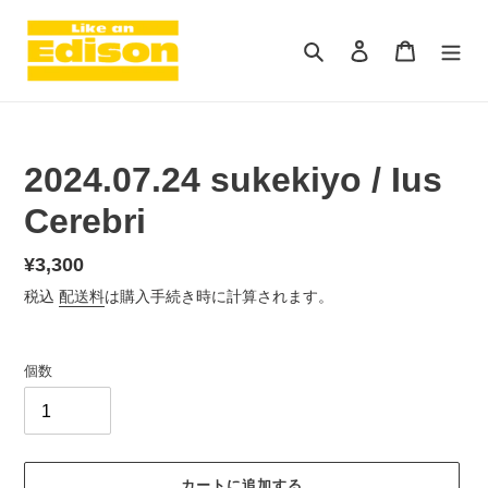
コ
ン
検索
ログイン
カート
テ
ン
ツ
に
ス
2024.07.24 sukekiyo / Ius
キ
ッ
Cerebri
プ
す
通
¥3,300
る
常
税込
配送料
は購入手続き時に計算されます。
価
格
個数
カートに追加する