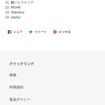
11. 黝いヒステリア
12. MOAN
13. Valentina
14. zephyr
FACEBOOK
TWITTER
PINTEREST
シェア
ツイート
ピンする
で
に
で
シ
投
ピ
ェ
稿
ン
ア
す
す
す
る
る
る
クイックリンク
検索
利用規約
返金ポリシー