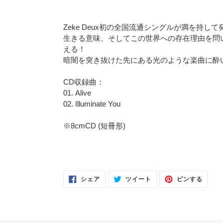
カ
ー
Zeke Deux初の全国流通シングルが満を持し
ト
生きる意味、そしてこの世界への存在理由を問
に
える！
商
暗闇を突き抜けた先にある光のような楽曲に酔
品
を
CD収録曲：
追
01. Alive
加
02. Illuminate You
す
る
※8cmCD (短冊形)
FACEBOOK
TWITTER
PINTE
シェア
ツイート
ピンする
で
に
で
シ
投
ピ
ェ
稿
ン
ア
す
す
す
る
る
る