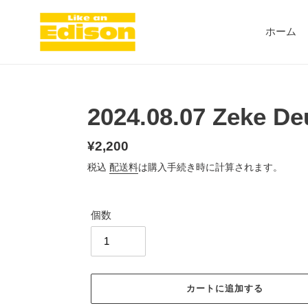
コ
ン
ホーム
テ
ン
ツ
に
ス
2024.08.07 Zeke Deu
キ
ッ
プ
通
¥2,200
す
常
税込
配送料
は購入手続き時に計算されます。
る
価
格
個数
カートに追加する