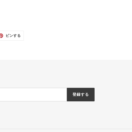
TTER
PINTEREST
ピンする
で
ピ
ン
す
る
登録する