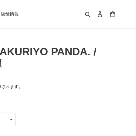
検索
ログイン
カート
店舗情報
KAKURIYO PANDA. /
譚
算されます。