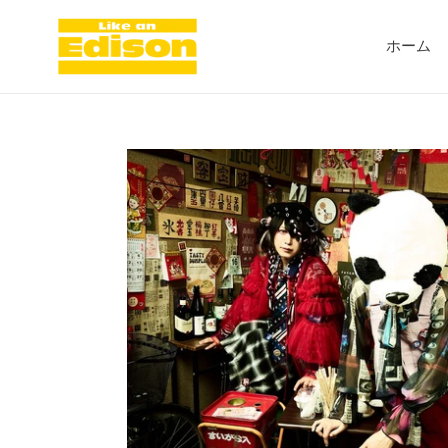
コ
ン
ホーム
テ
ン
ツ
に
ス
キ
ッ
プ
す
る