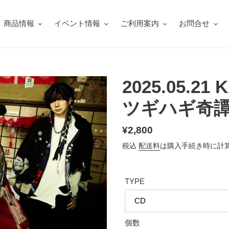
商品情報
イベント情報
ご利用案内
お問合せ
2025.05.21 
ツギハギ奇
通
¥2,800
常
税込
配送料
は購入手続き時に計
価
格
TYPE
個数