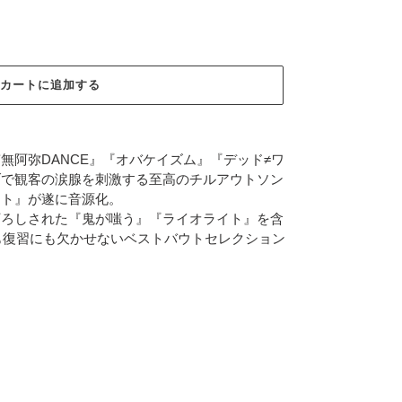
カートに追加する
無阿弥DANCE』『オバケイズム』『デッド≠ワ
ブで観客の涙腺を刺激する至高のチルアウトソン
ット』が遂に音源化。
下ろしされた『鬼が嗤う』『ライオライト』を含
予習にも復習にも欠かせないベストバウトセレクション