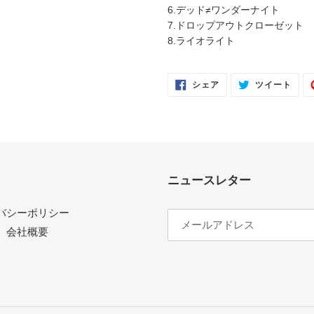
6.デッド≠ワンダーナイト
7.ドロップアウトクローゼット
8.ライオライト
FACEBOOK
TWI
シェア
ツイート
で
に
シ
投
ェ
稿
ア
す
す
る
る
ニュースレター
バシーポリシー
会社概要