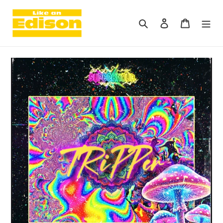
コ
ン
検索
ログイン
カート
テ
ン
ツ
に
ス
キ
ッ
プ
す
る