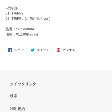
カ
ー
-収録曲-
ト
01. TRiPPer
に
02. TRiPPer(お前が歌えver.)
商
品
品番：SPKV-0004
を
価格：¥1,100(tax in)
追
加
す
FACEBOOK
TWITTER
PINTEREST
シェア
ツイート
ピンする
で
に
で
る
シ
投
ピ
ェ
稿
ン
ア
す
す
す
る
る
る
クイックリンク
検索
利用規約