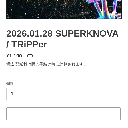
2026.01.28 SUPERKNOVA
/ TRiPPer
通
¥1,100
常
税込
配送料
は購入手続き時に計算されます。
価
格
個数